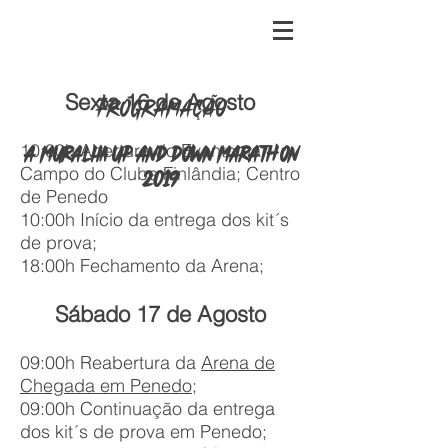
Sexta 16 de Agosto
PROGRAMAÇÃO
10:00h Abertura do Evento na
A MURALHA UP AND DOWN MARATHON
Campo do Clube
Finlândia
; Centro
2019
de Penedo
10:00h Início da entrega dos kit´s
de prova;
18:00h Fechamento da Arena;
Sábado 17 de Agosto
09:00h Reabertura da
Arena de
Chegada em Penedo;
09:00h Continuação da entrega
dos kit´s de prova em Penedo;