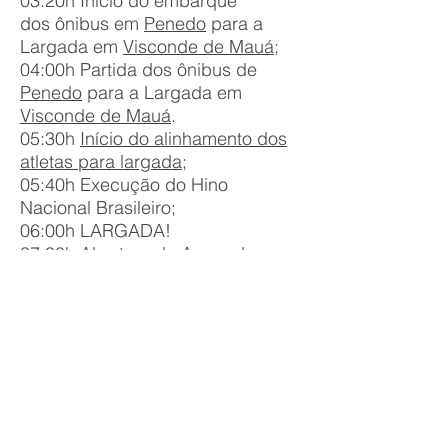
03:20h Início do
embarque
dos ônibus em
Penedo
para a
Largada em
Visconde de Mauá
;
04:00h Partida dos ônibus de
Penedo
para a Largada em
Visconde de Mauá
.
05:30h
Início do alinhamento dos
atletas para largada;
05:40h Execução do Hino
Nacional Brasileiro;
06:00h LARGADA!
07:00h Abertura da Arena de
Chegada em Penedo;
08:30h Início dos Shows;
12:00h Encerramento da Prova;
12:30h Premiação;
13:00h Encerramento do Evento;
A Arena de Prova será montada