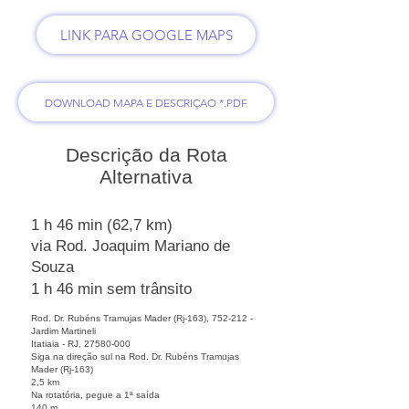
LINK PARA GOOGLE MAPS
DOWNLOAD MAPA E DESCRIÇAO *.PDF
Descrição da Rota
Alternativa
1 h 46 min (62,7 km)
via Rod. Joaquim Mariano de
Souza
1 h 46 min sem trânsito
Rod. Dr. Rubéns Tramujas Mader (Rj-163), 752-212 -
Jardim Martineli
Itatiaia - RJ,
27580-000
Siga na direção sul na Rod. Dr. Rubéns Tramujas
Mader (Rj-163)
2,5 km
Na rotatória, pegue a 1ª saída
140 m