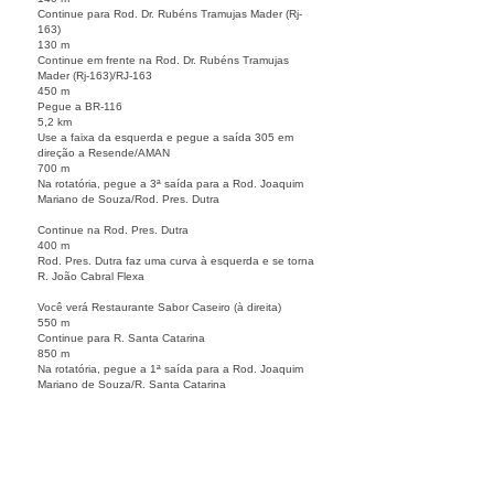
Continue para Rod. Dr. Rubéns Tramujas Mader (Rj-
163)
130 m
Continue em frente na Rod. Dr. Rubéns Tramujas
Mader (Rj-163)/RJ-163
450 m
Pegue a BR-116
5,2 km
Use a faixa da esquerda e pegue a saída 305 em
direção a Resende/AMAN
700 m
Na rotatória, pegue a 3ª saída para a Rod. Joaquim
Mariano de Souza/Rod. Pres. Dutra
Continue na Rod. Pres. Dutra
400 m
Rod. Pres. Dutra faz uma curva à esquerda e se torna
R. João Cabral Flexa
Você verá Restaurante Sabor Caseiro (à direita)
550 m
Continue para R. Santa Catarina
850 m
Na rotatória, pegue a 1ª saída para a Rod. Joaquim
Mariano de Souza/R. Santa Catarina
Continue na Rod. Joaquim Mariano de Souza
28,7 km
Vire à direita na LMG-814
O destino estará à direita
20 m