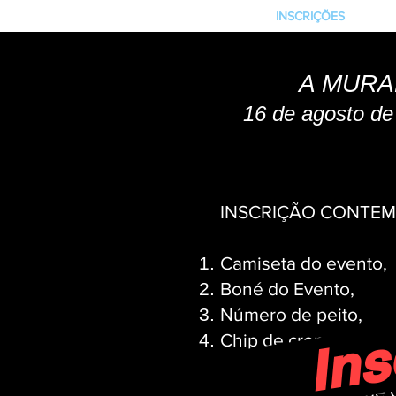
INICIO
ALTIMETRIA UP 2026
INSCRIÇÕES
MOD
A MURA
16 de agosto de
Abertura da
INSCRIÇÃO CONTEM
Inscri
Camiseta do evento,
Boné do Evento,
Número de peito,
Chip de cronometrag
Seguro atleta,
Serviço de Arena de 