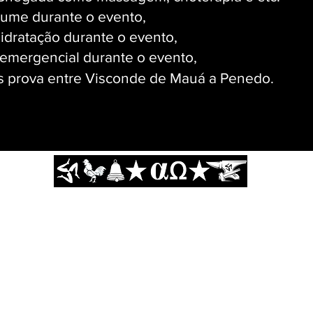
lume durante o evento,
idratação durante o evento,
emergencial durante o evento,
s prova entre Visconde de Mauá a Penedo.
ha Up and Down Marathon Marathon - Marca registrada proibida a reprod
www.amuralha.com.br
contato@amuralha.com.br