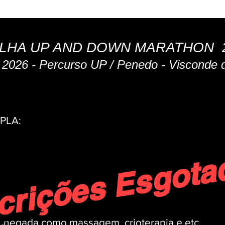
ELO DE ATESTADO MÉDICO
COMO CHEGAR
ONDE FICAR
LHA UP AND DOWN MARATHON 
 2026 - Percurso UP / Penedo - Visconde
s inscrições 04 de novembro de 2025 ás 1
PLA:
ções Es
em,
Chegada como massagem, crioterapia e etc.